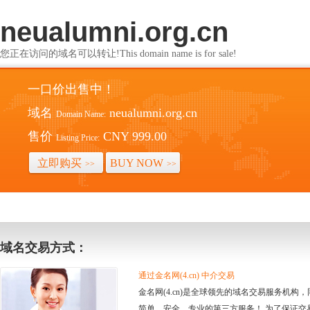
neualumni.org.cn
您正在访问的域名可以转让!This domain name is for sale!
一口价出售中！
域名
neualumni.org.cn
Domain Name:
售价
CNY 999.00
Listing Price:
立即购买
BUY NOW
>>
>>
域名交易方式：
通过金名网(4.cn) 中介交易
金名网(4.cn)是全球领先的域名交易服务机
简单、安全、专业的第三方服务！ 为了保证交