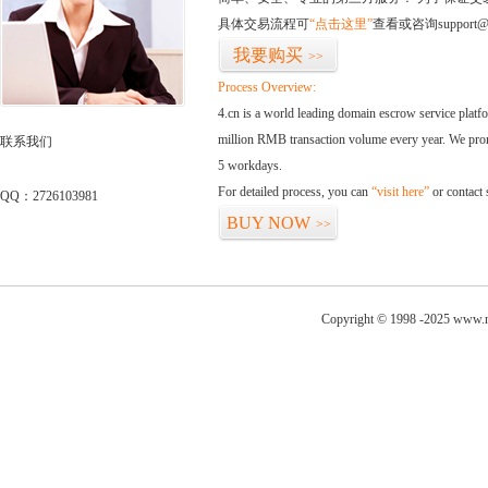
具体交易流程可
“点击这里”
查看或咨询support@
我要购买
>>
Process Overview:
4.cn is a world leading domain escrow service plat
million RMB transaction volume every year. We promi
联系我们
5 workdays.
For detailed process, you can
“visit here”
or contact
QQ：2726103981
BUY NOW
>>
Copyright © 1998 -2025 www.ne